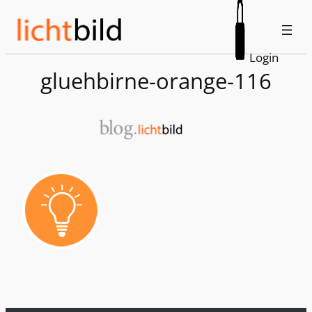
Zum
Inhalt
springen
Login
gluehbirne-orange-116